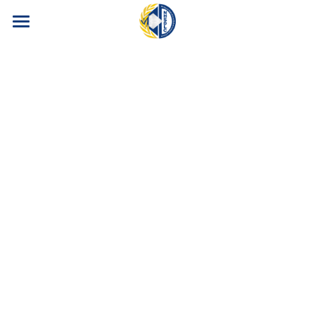
首页
暑期项目
赛事信息
2026年度冠军赛
2026暑期训练营
营地项目
2026春季常规赛
2026年度冠军赛
互动
2026暑期训练营
赛制介绍
关于联赛
互动
比赛结果公布
赛事精彩瞬间
关于联赛
搜索
联赛排名
优秀辩手故事
联赛介绍
简体中文
FAQ
联赛资料下载
简体中文