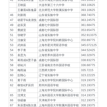
41
宋禹萱&张傲
北京市海淀外国语实验学校
393.10625
王映茹
大连市第三十六中学
393.10625
王馨晨&陈逸霖
北京师范大学附属实验中学
393.10625
46
刘新雨
山东省实验中学
368.74075
47
胡星宇&袁清悦
成都七中国际部
363.24575
49
赵辰昊
成都七中国际部
361.68475
50
窦婧宜
成都七中国际部
353.65475
51
张晓宇
山东省实验中学
352.913375
52
沈修安
上海光华学院剑桥国际中心
350.89775
53
武帅辰
上海市星河湾双语学校
345.072125
54
李子青
山东省实验中学
344.52425
55
袁思为
上海世界外国语中学
340.32975
56
蒋雨成&贾子扬
成都七中国际部
338.83275
58
胡祐川
江苏省南京市外国语学校
336.68775
59
梅雨涵
江西师大附中
335.7215
60
彭隋心
辽宁省实验中学
323.22225
61
黄子雨
上海光华学院剑桥国际中心
319.19375
62
柳笛&罗辰玥
郑州外国语学校
315.19375
沈子皓
上海光华学院剑桥国际中心
315.19375
65
沈博文
上海外国语大学附属外国语学校
314.19375
66
张砚修
天津南开中学
312.19375
67
朱辰蕾&陈尔真
上海外国语大学附属外国语学校
308.19375