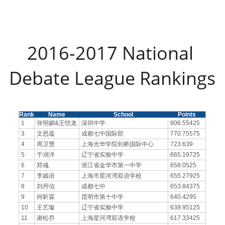
2016-2017 National 
Debate League Rankings
Rank
Name
School
Points
1
张明媚&王恺龙
深圳中学
806.55425
3
文思蕴
成都七中国际部
770.75575
4
周卫赟
上海光华学院剑桥国际中心
723.639
5
于润洋
辽宁省实验中学
665.19725
6
郑彧
浙江省金华市第一中学
658.0525
7
李嫣语
上海市星河湾双语学校
655.27925
8
刘丹佶
成都七中
653.84375
9
何昕霖
昆明市第十中学
640.4295
10
王艺璇
辽宁省实验中学
639.95125
11
谢松乔
上海星河湾双语学校
617.33425