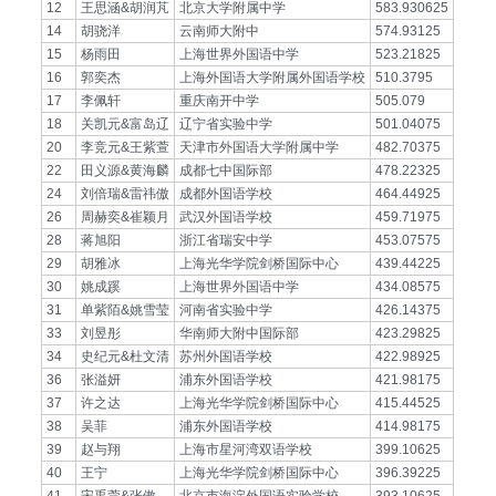
12
王思涵&胡润芃
北京大学附属中学
583.930625
14
胡骁洋
云南师大附中
574.93125
15
杨雨田
上海世界外国语中学
523.21825
16
郭奕杰
上海外国语大学附属外国语学校
510.3795
17
李佩轩
重庆南开中学
505.079
18
关凯元&富岛辽
辽宁省实验中学
501.04075
20
李竞元&王紫萱
天津市外国语大学附属中学
482.70375
22
田义源&黄海麟
成都七中国际部
478.22325
24
刘倍瑞&雷祎傲
成都外国语学校
464.44925
26
周赫奕&崔颖月
武汉外国语学校
459.71975
28
蒋旭阳
浙江省瑞安中学
453.07575
29
胡雅冰
上海光华学院剑桥国际中心
439.44225
30
姚成蹊
上海世界外国语中学
434.08575
31
单紫陌&姚雪莹
河南省实验中学
426.14375
33
刘昱彤
华南师大附中国际部
423.29825
34
史纪元&杜文清
苏州外国语学校
422.98925
36
张溢妍
浦东外国语学校
421.98175
37
许之达
上海光华学院剑桥国际中心
415.44525
38
吴菲
浦东外国语学校
414.98175
39
赵与翔
上海市星河湾双语学校
399.10625
40
王宁
上海光华学院剑桥国际中心
396.39225