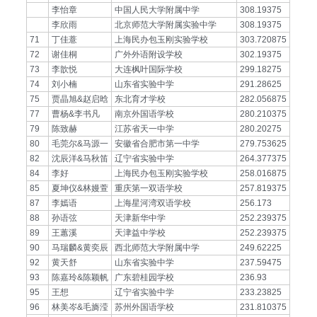
李怡章
中国人民大学附属中学
308.19375
李欣雨
北京师范大学附属实验中学
308.19375
71
丁佳薏
上海民办包玉刚实验学校
303.720875
72
谢佳桐
广外外语附设学校
302.19375
73
李歆悦
大连枫叶国际学校
299.18275
74
刘小楠
山东省实验中学
291.28625
75
贾晶旭&赵启晗
东北育才学校
282.056875
77
曹杨&李书凡
南京外国语学校
280.210375
79
陈致赫
江苏省天一中学
280.20275
80
毛莞尔&马源一
安徽省合肥市第一中学
279.753625
82
沈辰洋&马秋笛
辽宁省实验中学
264.377375
84
李好
上海民办包玉刚实验学校
258.016875
85
夏坤仪&林嫚萱
重庆第一双语学校
257.819375
87
李嫣语
上海星河湾双语学校
256.173
88
孙语弦
天津新华中学
252.239375
89
王蕙溪
天津益中学校
252.239375
90
马瑞麟&黄奕辰
西北师范大学附属中学
249.62225
92
黄天舒
山东省实验中学
237.59475
93
陈嘉玲&陈颖帆
广东碧桂园学校
236.93
95
王想
辽宁省实验中学
233.23825
96
林美岑&毛旖滢
苏州外国语学校
231.810375