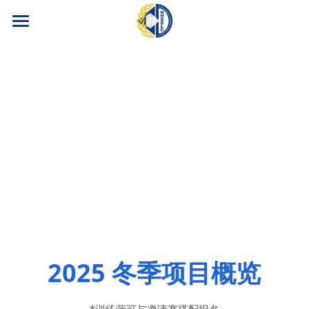
首页
暑期项目
赛事信息
2026年度冠军赛
2026暑期训练营
营地项目
2026春季常规赛
2026年度冠军赛
互动
2026暑期训练营
赛制介绍
关于联赛
互动
比赛结果公布
赛事精彩瞬间
关于联赛
搜索
2025 冬季项目概览
联赛排名
优秀辩手故事
联赛介绍
简体中文
FAQ
联赛资料下载
简体中文