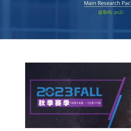
Main Research Pac
提取码: pc2i