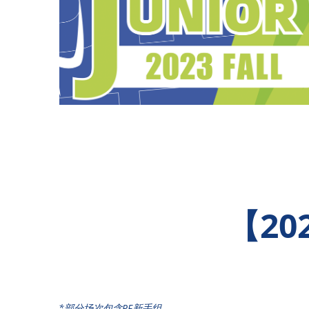
【2
*部分场次包含PF新手组