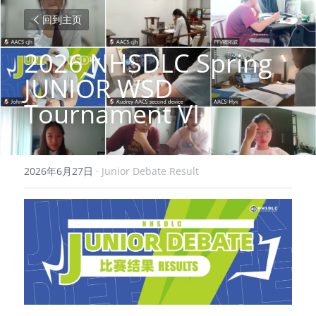
回到主页
2026 NHSDLC Spring 
JUNIOR WSD 
Tournament VI
2026年6月27日
·
Junior Debate Result