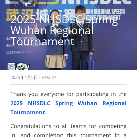
回到主页
2025 NHSDLC Spring 
Wuhan Regional 
Tournament
2025年4月5日
·
Results
Thank you everyone for participating in the
2025 NHSDLC Spring Wuhan Regional 
Tournament.
Congratulations to all teams for competing 
in, and completing this tournament in a 