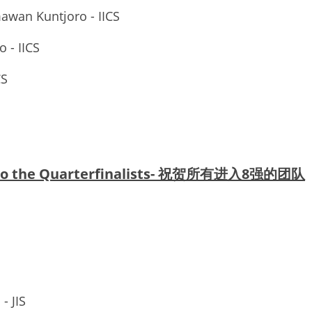
awan Kuntjoro - IICS
 - IICS
CS
s to the Quarterfinalists- 祝贺所有进入8强的团队
 - JIS