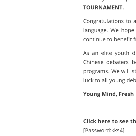
TOURNAMENT.
Congratulations to 
language. We hope t
continue to benefit 
As an elite youth 
Chinese debaters b
programs. We will st
luck to all young de
Young Mind, Fresh 
Click here to see t
[Password:kks4]