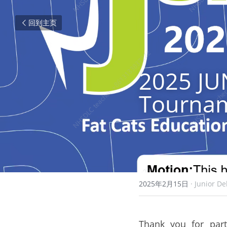
回到主页
2025 JUN
Tourna
2025年2月15日
·
Junior De
Thank you for part