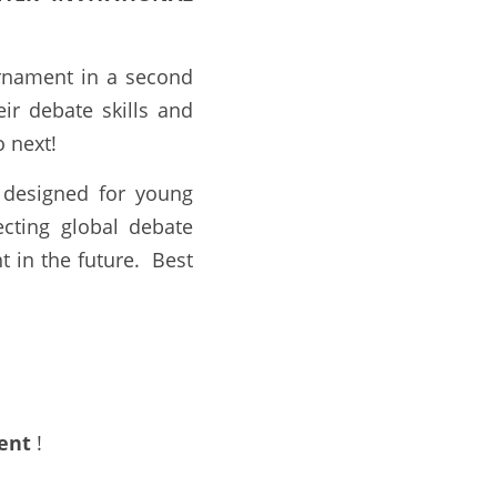
rnament in a second 
r debate skills and 
 next!  
designed for young 
ting global debate 
in the future.  Best 
ent
 !