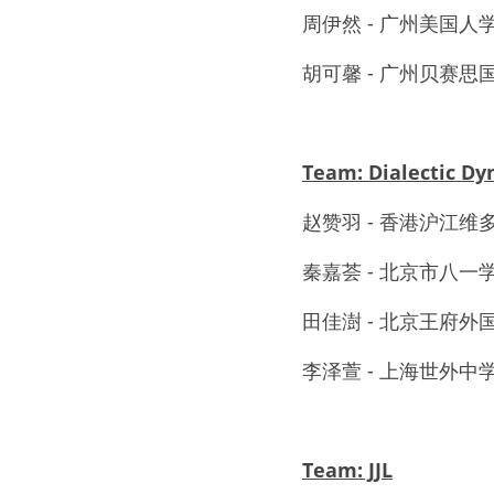
周伊然 - 广州美国人
胡可馨 - 广州贝赛思
Team: Dialectic D
赵赞羽 - 香港沪江维
秦嘉荟 - 北京市八一
田佳澍 - 北京王府外
李泽萱 - 上海世外中
Team: JJL