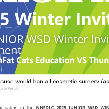
IOR WSD Winter Invit
ment
bate Result
icipating in the 
NHSDLC 2025 JUNIOR WSD WINT