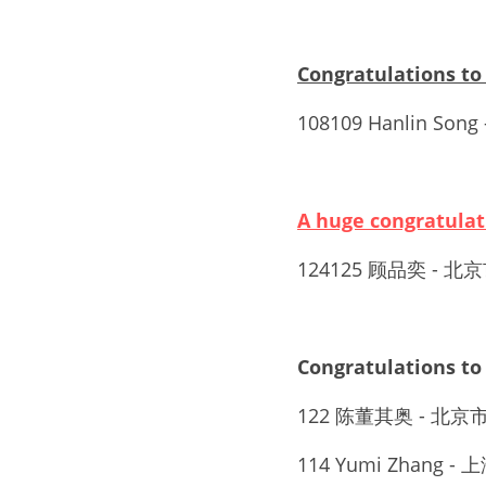
Congratulations 
108109 
Hanlin Song
 
A huge congratul
124125 
顾品奕
 - 
北京
Congratulations
122 
陈董其奥
 - 
北京
114 
Yumi Zhang
 - 
上