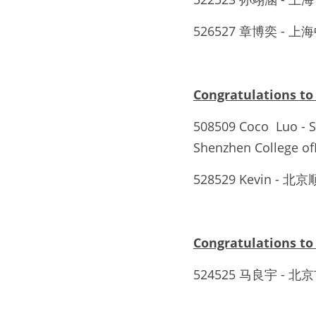
526527 章博奕 - 上海中学
Congratulations
508509 Coco 
 Luo
 -
Shenzhen College of
528529 Kevin -
Congratulations 
524525 
马良宇
 - 
北京