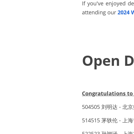
If you've enjoyed de
attending our 
2024 
Open D
Congratulations 
504505 刘明达 
514515 茅轶伦 -
522523 孙翊涵 -