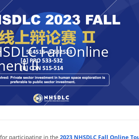
SDLC Fall Online 
ent II
or participating in the
2023 NHSDLC Fall Online To