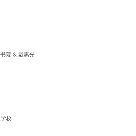
交流书院 & 戴惠光 - 
飞学校