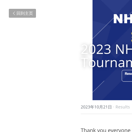
回到主页
2023 NH
Tournam
2023年10月21日
·
Results
Thank you everyone f