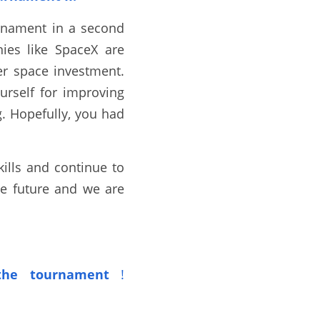
rnament in a second 
es like SpaceX are 
er space investment. 
self for improving 
. Hopefully, you had 
lls and continue to 
he future and we are 
he tournament
!